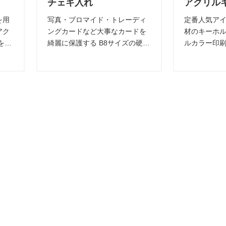
チェキ入れ
アクリル
を用
写真・ブロマイド・トレーディ
定番人気ア
アク
ングカードなど大事なカードを
材のキーホル
を組
綺麗に保護する B8サイズの硬質
ルカラー印
パー
透明カードケースです。 カード
ザイン表現も
ケース本体にデザインをプリン
キャラクター
トし、 収納した写真・カードを
ノベルティ
より魅力的に飾りデコれます。
の付加価値
す。