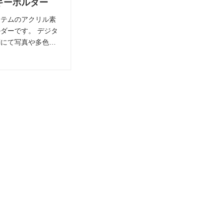
キーホルダー
イテムのアクリル素
ダーです。 デジタ
刷にて写真や多色デ
可能。 ブランド＆
グッズや、 記念品
やイベント販促など
アイテムにも最適で