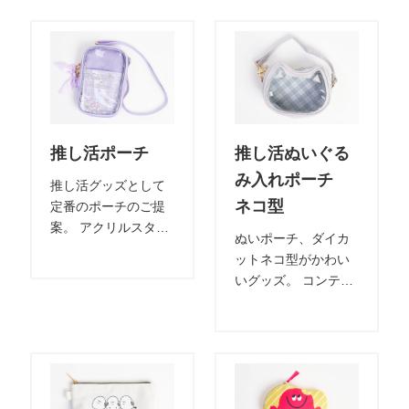
応用しやすいデザイ
きます。 カラーや素
ンです。
材をオリジナルで製
作可能です。
推し活ポーチ
推し活ぬいぐる
み入れポーチ
推し活グッズとして
ネコ型
定番のポーチのご提
案。 アクリルスタン
ぬいポーチ、ダイカ
ドやぬいぐるみの収
ットネコ型がかわい
納などに最適。 カラ
いグッズ。 コンテン
ーや素材をオリジナ
ツに合わせてダイカ
ルで製作可能です。
ット形状を1から作れ
ます。 透明窓部分に
もプリント可能、オ
リジナリティーを演
出できます。