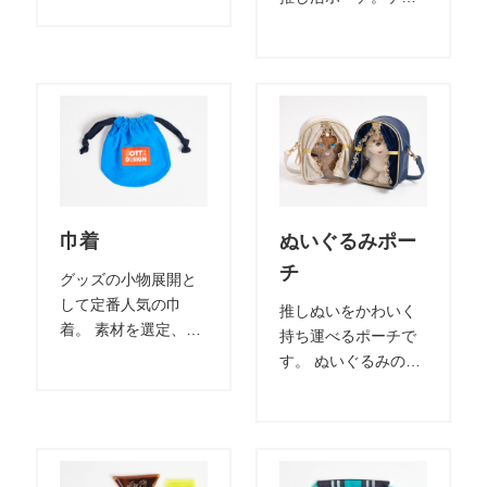
ご希望のものを選べ
ム画面にコンテンツ
ます。 プリントや刺
の写真や画像データ
繍表現でオリジナル
などを収納可。ま
性を演出できます。
た、ゲーム機以外の
同素材でトートのセ
モチーフもデザイン
ット展開もオススメ
別注可能です。
です。
巾着
ぬいぐるみポー
チ
グッズの小物展開と
して定番人気の巾
推しぬいをかわいく
着。 素材を選定、イ
持ち運べるポーチで
ベントやアーティス
す。 ぬいぐるみのイ
トのイメージに合わ
メージに合わせての
せたオリジナルグッ
デザイン変更も可能
ズの製造が出来ま
です。
す。