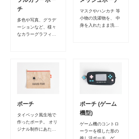
フルカラーポー
メッシュポーチ
能。ロゴや写真、グ
チ
マスクやハンカチ 等
ラデーションのデザ
小物の洗濯物を、 中
多色や写真、グラデ
イン表現も可能で
身を入れたまま洗濯
ーションなど、様々
す。
機で洗える「そのま
なカラーグラフィッ
ま洗えるメッシュポ
クに 対応可能なデザ
ーチ」 素材は通気性
インポーチです。 キ
抜群のメッシュ素
ャラクターやブラン
材。全面プリントで
ドデザインなど、グ
デザイン入れ可能。
ラフィックを活かし
文房具や化粧品入れ
た オシャレでかわい
として、お洒落な普
いポーチバッグのオ
段使いのポーチとし
リジナル制作を承り
ても便利なアイテム
ます。
ポーチ
ポーチ (ゲーム
です。
機型)
タイベック風生地で
作ったポーチ。 オリ
ゲーム機のコントロ
ジナル制作にあたっ
ーラーを模した形の
ては様々な素材から
推し活ポーチ。ゲー