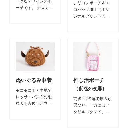
ークなデザインのポ
シリコンポーチ＆エ
ーチです。 ナスカン
コバッグSET（オリ
付きで取り付けも簡
ジナルプリント入
単です。 イベント向
り）です。 軽量で丈
けのグッズとしてお
夫、折りたたんでコ
ススメです。
ンパクトに収納可
能・繰り返し使える
エコアイテムです。
ぬいぐるみ巾着
推し活ポーチ
（前後2枚扉）
モコモコボア生地で
レッサーパンダの毛
前後2つの扉で厚みが
並みを表現した立体
異なり、一方にはア
巾着。 飾りで耳パー
クリルスタンド、も
ツも付いており、
う一方にはぬいぐる
様々なコンテンツに
み、 などの収納がで