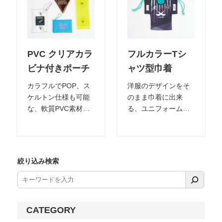
PVC クリアカラ
フルカラーTシ
ビナ付きポーチ
ャツ型巾着
カラフルでPOP、ス
洋服のデザインをそ
ケルトン仕様も可能
のまま巾着に出来
な、軟質PVC素材の
る、ユニフォーム型
かわいいポーチで
巾着袋。 全面へのカ
す。 透明/半透明も選
ラーデザイン入れ対
択可能。デザインも
応可能。 ロゴや写
シルク印刷、インク
真、グラデーション
絞り込み検索
ジェット、型押しな
のフルカラーデザイ
ど様々な手法に対応
ン表現もOK。 コスメ
可能です。
やお薬などのちょっ
とした小物入れとし
CATEGORY
て、 オシャレに収納