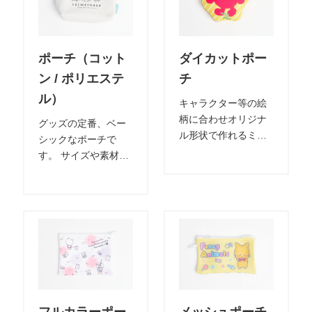
ポーチ（コット
ダイカットポー
ン / ポリエステ
チ
ル）
キャラクター等の絵
柄に合わせオリジナ
グッズの定番、ベー
ル形状で作れるミニ
シックなポーチで
クッションポーチで
す。 サイズや素材を
す。 コスメやお薬な
自由に選べ、プリン
どのちょっとした小
トや刺繍によりオリ
物入れとして、オシ
ジナリティーの演出
ャレに収納できるア
をできます。
イテムです。 中綿入
りで柔らかな触感も
魅力のミニクッショ
ンポーチとなりま
す。 全面へのカラー
デザイン入れ対応可