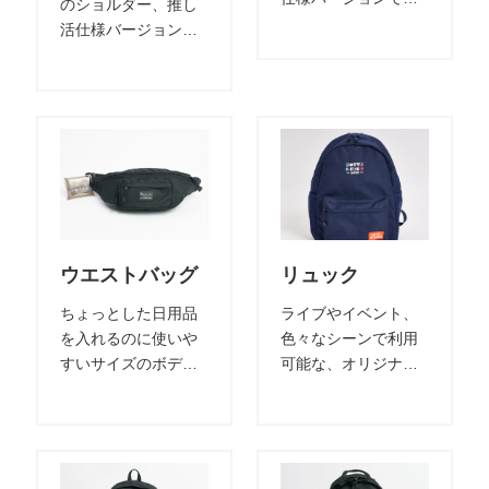
のショルダー、推し
す。 外ポケットが
活仕様バージョンで
PVC透明窓となって
す。 外ポケットが
おり推し活に最適で
PVC透明窓となって
す。素材や形を1から
おり推し活に最適で
選定可能です。 プリ
す。素材や形を1から
ントや刺繍、幅広い
選定可能です。 プリ
技法でのご提案が可
ントや刺繍、幅広い
能です。 “
技法でのご提案が可
能です。
ウエストバッグ
リュック
ちょっとした日用品
ライブやイベント、
を入れるのに使いや
色々なシーンで利用
すいサイズのボディ
可能な、オリジナル
バッグ。 表地素材も
グッズとしても人気
定番のポリエステル
のデイパック。 表地
オックスはもちろ
素材も定番のポリエ
ん、こだわりの素材
ステルオックスはも
で別注可能。 オリジ
ちろん、こだわりの