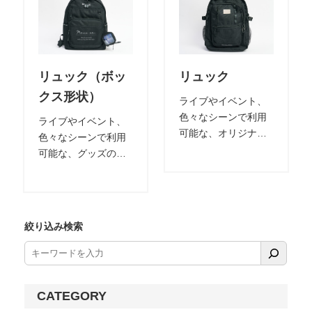
ナルネームを付けた
素材で別注可能。 表
り、裏地をオリジナ
には刺繍表現やオリ
ル柄にするだけで
ジナルネームを付
も、独自性を演出で
け、また裏地をオリ
リュック（ボッ
リュック
きます。 サイズ変更
ジナル柄にするだけ
クス形状）
なども可能です。
でも、独自性を演出
ライブやイベント、
できます。 サイズ変
色々なシーンで利用
ライブやイベント、
更なども可能です。
可能な、オリジナル
色々なシーンで利用
グッズとしても人気
可能な、グッズの幅
のデイパック。 表地
も広いデイパック。
素材も定番のポリエ
ボックス型の見本。
ステルオックスはも
表地素材も定番のポ
ちろん、こだわりの
リエステルオックス
絞り込み検索
素材で別注可能。 オ
はもちろん、こだわ
リジナルネームを付
りの素材で別注可
けたり、裏地をオリ
能。 オリジナルネー
ジナル柄にするだけ
ムを付けたり、裏地
でも、独自性を演出
CATEGORY
をオリジナル柄にす
できます。 サイズ変